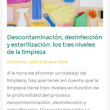
los
tres
niveles
de
la
Descontaminación, desinfección
limpieza
y esterilización: los tres niveles
de la limpieza
Noticias
/
patricia.acereda
A la hora de afrontar un trabajo de
limpieza, hay que tener en cuenta que la
limpieza tiene tres niveles en función de
la profundidad del proceso:
descontaminación, desinfección y
esterilización. Descontaminación La