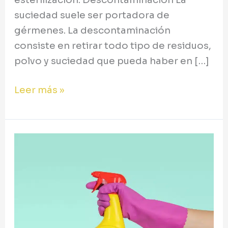
suciedad suele ser portadora de
gérmenes. La descontaminación
consiste en retirar todo tipo de residuos,
polvo y suciedad que pueda haber en […]
Leer más »
Los
tres
productos
básicos
de
la