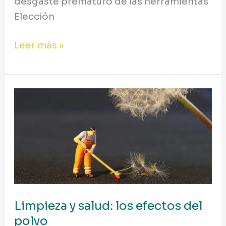
desgaste prematuro de las herramientas
Elección
Leer más »
Limpieza
y
salud:
los
efectos
del
polvo
Limpieza y salud: los efectos del
polvo