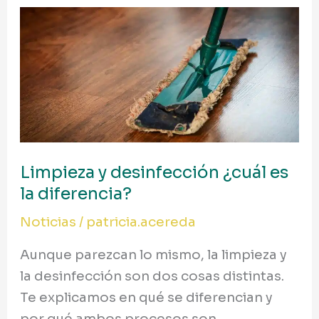
Limpieza
y
desinfección
¿cuál
es
la
diferencia?
Limpieza y desinfección ¿cuál es
la diferencia?
Noticias
/
patricia.acereda
Aunque parezcan lo mismo, la limpieza y
la desinfección son dos cosas distintas.
Te explicamos en qué se diferencian y
por qué ambos procesos son